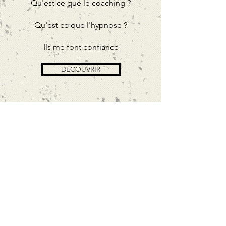
Qu'est ce que le coaching ?
Qu'est ce que l'hypnose ?
Ils me font confiance
DECOUVRIR
Contact
Pôle paramédical
27 Grand rue
33 650 Saint Selve, France
Tél :
07 83 57 16 52
hypnocoach.saintselve@gmail.com