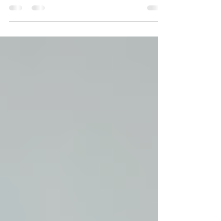
https://nospensees.fr/milton-h-erickson-et-
les-nouvelles-theories-sur-lhypnose/?
fbclid=IwAR0ihASRi8n8IKU9pOHCwfONxgT
Y45s21e2kmkWFlcDZoeO1...