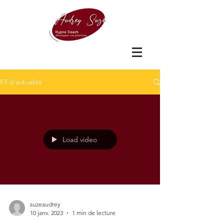
Fil d'actualité
Load video
suzeaudrey
10 janv. 2023
1 min de lecture